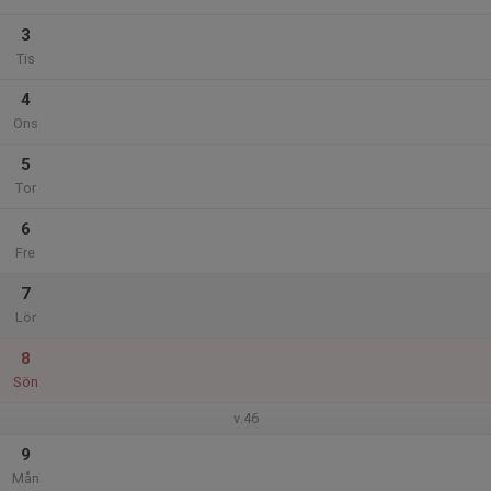
3
Tis
4
Ons
5
Tor
6
Fre
7
Lör
8
Sön
v.46
9
Mån