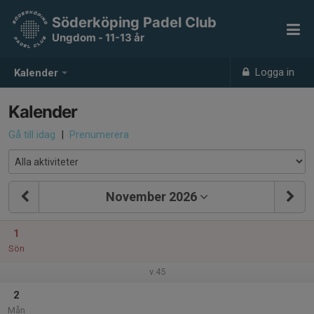
Söderköping Padel Club
Ungdom - 11-13 år
Logga in
Kalender
Kalender
Gå till idag
|
Prenumerera
November 2026
1
Sön
v.45
2
Mån