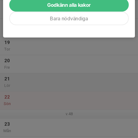
Godkänn alla kakor
17
Tis
Bara nödvändiga
18
Ons
19
Tor
20
Fre
21
Lör
22
Sön
v.48
23
Mån