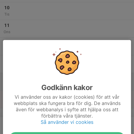
10
Tis
11
Ons
12
Tor
13
Fre
14
Lör
Godkänn kakor
15
Vi använder oss av kakor (cookies) för att vår
webbplats ska fungera bra för dig. De används
Sön
även för webbanalys i syfte att hjälpa oss att
v.47
förbättra våra tjänster.
Så använder vi cookies
16
Mån