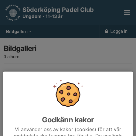
Söderköping Padel Club
Ungdom - 11-13 år
Logga in
Bildgalleri
Bildgalleri
0 album
Inga album skapade
Godkänn kakor
Vi använder oss av kakor (cookies) för att vår
webbplats ska fungera bra för dig. De används