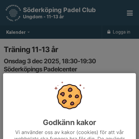
Söderköping Padel Club
Ungdom - 11-13 år
Logga in
Kalender
Träning 11-13 år
Onsdag 3 dec 2025, 18:30-19:30
Söderköpings Padelcenter
Samling: 18:30
Godkänn kakor
Vi använder oss av kakor (cookies) för att vår
webbplats ska fungera bra för dig. De används