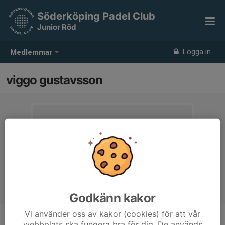
Söderköping Padel Club
Junior Röd
Logga in
Medlemmar
viggo gustavsson
Godkänn kakor
Vi använder oss av kakor (cookies) för att vår
webbplats ska fungera bra för dig. De används
Ålder
19 år