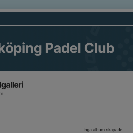
köping Padel Club
dgalleri
um
Inga album skapade