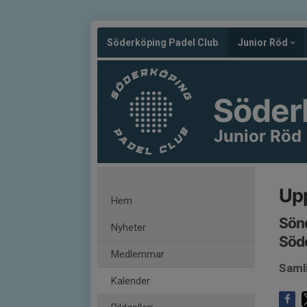
Söderköping Padel Club
Junior Röd
Söder
Junior Röd
Upp
Hem
Sönd
Nyheter
Söd
Medlemmar
Saml
Kalender