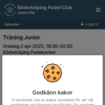
Söderköping Padel Club
Junior Gul
Logga in
Kalender
Träning Junior
Onsdag 2 apr 2025, 19:30-20:30
Söderköping Padelcenter
Samling: 19:30
Godkänn kakor
Vi använder oss av kakor (cookies) för att vår
webbplats ska fungera bra för dig. De används