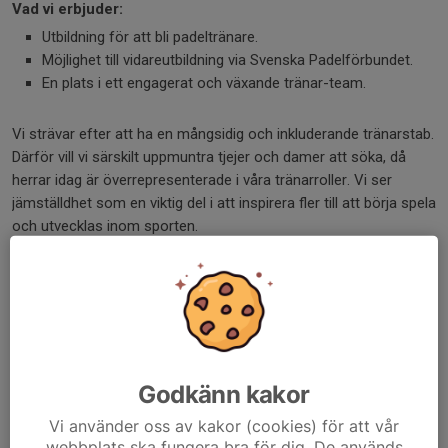
Vad vi erbjuder:
Utbildning för att bli padeltränare.
Möjlighet till vidareutbildning via Svenska Padelförbundet.
En plats i ett engagerat och växande tränar-team.
Vi strävar efter att ha en mångsidig och inkluderande tränarstab.
Därför vill vi särskilt uppmuntra tjejer och damer att söka, då
herrar idag är överrepresenterade i våra tränarroller. Vi ser
jämställdhet som en viktig del i att inspirera fler till att börja spela
och utvecklas inom sporten.
Intresserad?
Kontakta oss på info@soderkopingpadel.se för mer information
eller skicka in din intresseanmälan direkt.
Hjälp oss ta nästa steg i vår utveckling – vi ser fram emot att
Godkänn kakor
höra från dig!
Vi använder oss av kakor (cookies) för att vår
webbplats ska fungera bra för dig. De används