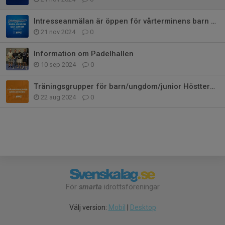
Intresseanmälan är öppen för vårterminens barn och ungdomsgrupper
21 nov 2024
0
Information om Padelhallen
10 sep 2024
0
Träningsgrupper för barn/ungdom/junior Hösttermin 2024
22 aug 2024
0
För
smarta
idrottsföreningar
Välj version:
Mobil
|
Desktop