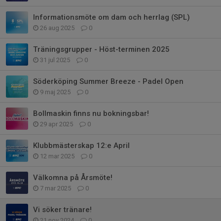
Informationsmöte om dam och herrlag (SPL)
26 aug 2025
0
Träningsgrupper - Höst-terminen 2025
31 jul 2025
0
Söderköping Summer Breeze - Padel Open
9 maj 2025
0
Bollmaskin finns nu bokningsbar!
29 apr 2025
0
Klubbmästerskap 12:e April
12 mar 2025
0
Välkomna på Årsmöte!
7 mar 2025
0
Vi söker tränare!
21 nov 2024
0