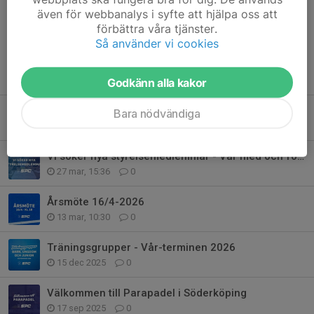
Dela nyhet
även för webbanalys i syfte att hjälpa oss att
förbättra våra tjänster.
Så använder vi cookies
Tidigare nyheter
Godkänn alla kakor
Träningsgrupper - Höst-terminen 2026
Bara nödvändiga
Igår, 16:37
0
Vi söker nya styrelsemedlemmar - Var med och forma framtiden för SPC
27 mar, 15:36
0
Årsmöte 16/4-2026
13 mar, 10:30
0
Träningsgrupper - Vår-terminen 2026
15 dec 2025
0
Välkommen till Parapadel i Söderköping
17 sep 2025
0